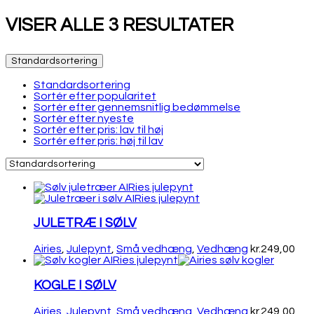
VISER ALLE 3 RESULTATER
Standardsortering
Standardsortering
Sortér efter popularitet
Sortér efter gennemsnitlig bedømmelse
Sortér efter nyeste
Sortér efter pris: lav til høj
Sortér efter pris: høj til lav
JULETRÆ I SØLV
Airies
,
Julepynt
,
Små vedhæng
,
Vedhæng
kr.
249,00
KOGLE I SØLV
Airies
,
Julepynt
,
Små vedhæng
,
Vedhæng
kr.
249,00