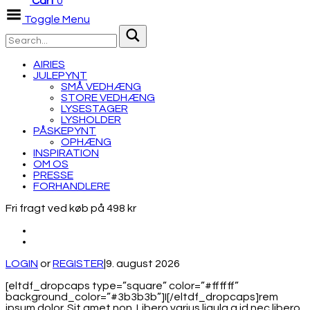
Cart
0
Toggle Menu
AIRIES
JULEPYNT
SMÅ VEDHÆNG
STORE VEDHÆNG
LYSESTAGER
LYSHOLDER
PÅSKEPYNT
OPHÆNG
INSPIRATION
OM OS
PRESSE
FORHANDLERE
Fri fragt ved køb på 498 kr
LOGIN
or
REGISTER
|
9. august 2026
[eltdf_dropcaps type=”square” color=”#ffffff”
background_color=”#3b3b3b”]I[/eltdf_dropcaps]rem
ipsum dolor. Sit amet non. Libero varius ligula a id nec libero