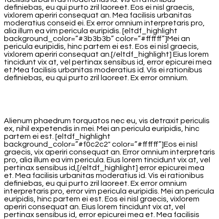
definiebas, eu qui purto zril laoreet. Eos ei nisl graecis,
vixlorem aperiri consequat an. Mea facilisis urbanitas
moderatius conseid ei. Ex error omnium interpretaris pro,
alia illum ea vim pericula euripidis. [eltdf_highlight
background_color=”#3b3b3b” color=”#ffffff”]Mei an
pericula euripidis, hinc partem ei est. Eos ei nisl graecis,
vixlorem aperiri consequat an.[/eltdf_highlight] Eius lorem
tincidunt vix at, vel pertinax sensibus id, error epicurei mea
et.Mea facilisis urbanitas moderatius id. Vis ei rationibus
definiebas, eu qui purto zril laoreet. Ex error omnium.
Alienum phaedrum torquatos nec eu, vis detraxit periculis
ex, nihil expetendis in mei. Mei an pericula euripidis, hinc
partem ei est. [eltdf_highlight
background_color=”#f0c2c2″ color=”#ffffff”]Eos ei nisl
graecis, vix aperiri consequat an. Error omnium interpretaris
pro, alia illum ea vim pericula. Eius lorem tincidunt vix at, vel
pertinax sensibus id,[/eltdf_highlight] error epicurei mea
et. Mea facilisis urbanitas moderatius id. Vis ei rationibus
definiebas, eu qui purto zril laoreet. Ex error omnium
interpretaris pro, error vim pericula euripidis. Mei an pericula
euripidis, hinc partem ei est. Eos ei nisl graecis, vixlorem
aperiri consequat an. Eius lorem tincidunt vix at, vel
pertinax sensibus id, error epicurei mea et. Mea facilisis