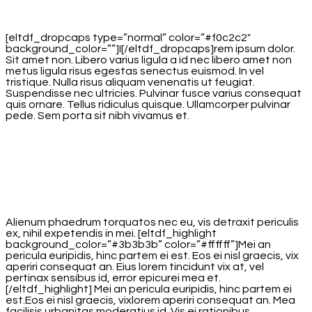
[eltdf_dropcaps type=”normal” color=”#f0c2c2″
background_color=””]I[/eltdf_dropcaps]rem ipsum dolor.
Sit amet non. Libero varius ligula a id nec libero amet non
metus ligula risus egestas senectus euismod. In vel
tristique. Nulla risus aliquam venenatis ut feugiat.
Suspendisse nec ultricies. Pulvinar fusce varius consequat
quis ornare. Tellus ridiculus quisque. Ullamcorper pulvinar
pede. Sem porta sit nibh vivamus et.
Alienum phaedrum torquatos nec eu, vis detraxit periculis
ex, nihil expetendis in mei. [eltdf_highlight
background_color=”#3b3b3b” color=”#ffffff”]Mei an
pericula euripidis, hinc partem ei est. Eos ei nisl graecis, vix
aperiri consequat an. Eius lorem tincidunt vix at, vel
pertinax sensibus id, error epicurei mea et.
[/eltdf_highlight] Mei an pericula euripidis, hinc partem ei
est.Eos ei nisl graecis, vixlorem aperiri consequat an. Mea
facilisis urbanitas moderatius id. Vis ei rationibus