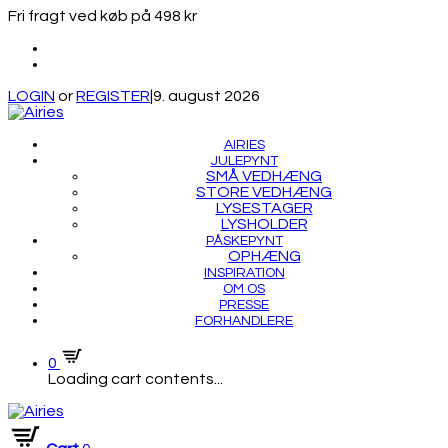
Fri fragt ved køb på 498 kr
LOGIN
or
REGISTER
|
9. august 2026
AIRIES
JULEPYNT
SMÅ VEDHÆNG
STORE VEDHÆNG
LYSESTAGER
LYSHOLDER
PÅSKEPYNT
OPHÆNG
INSPIRATION
OM OS
PRESSE
FORHANDLERE
0
Loading cart contents...