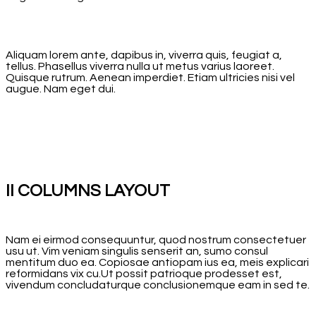
Aliquam lorem ante, dapibus in, viverra quis, feugiat a,
tellus. Phasellus viverra nulla ut metus varius laoreet.
Quisque rutrum. Aenean imperdiet. Etiam ultricies nisi vel
augue. Nam eget dui.
II COLUMNS LAYOUT
Nam ei eirmod consequuntur, quod nostrum consectetuer
usu ut. Vim veniam singulis senserit an, sumo consul
mentitum duo ea. Copiosae antiopam ius ea, meis explicari
reformidans vix cu.Ut possit patrioque prodesset est,
vivendum concludaturque conclusionemque eam in sed te.