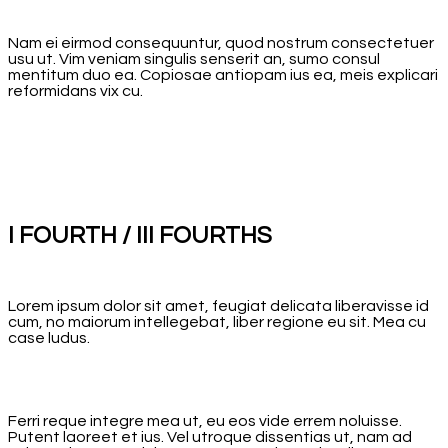
Nam ei eirmod consequuntur, quod nostrum consectetuer
usu ut. Vim veniam singulis senserit an, sumo consul
mentitum duo ea. Copiosae antiopam ius ea, meis explicari
reformidans vix cu.
I FOURTH / III FOURTHS
Lorem ipsum dolor sit amet, feugiat delicata liberavisse id
cum, no maiorum intellegebat, liber regione eu sit. Mea cu
case ludus.
Ferri reque integre mea ut, eu eos vide errem noluisse.
Putent laoreet et ius. Vel utroque dissentias ut, nam ad