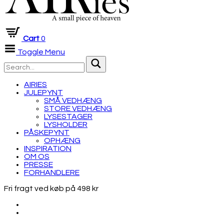
Cart
0
Toggle Menu
AIRIES
JULEPYNT
SMÅ VEDHÆNG
STORE VEDHÆNG
LYSESTAGER
LYSHOLDER
PÅSKEPYNT
OPHÆNG
INSPIRATION
OM OS
PRESSE
FORHANDLERE
Fri fragt ved køb på 498 kr