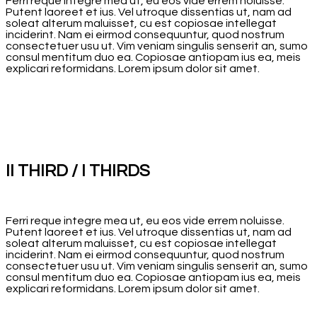
Ferri reque integre mea ut, eu eos vide errem noluisse.
Putent laoreet et ius. Vel utroque dissentias ut, nam ad
soleat alterum maluisset, cu est copiosae intellegat
inciderint. Nam ei eirmod consequuntur, quod nostrum
consectetuer usu ut. Vim veniam singulis senserit an, sumo
consul mentitum duo ea. Copiosae antiopam ius ea, meis
explicari reformidans. Lorem ipsum dolor sit amet.
II THIRD / I THIRDS
Ferri reque integre mea ut, eu eos vide errem noluisse.
Putent laoreet et ius. Vel utroque dissentias ut, nam ad
soleat alterum maluisset, cu est copiosae intellegat
inciderint. Nam ei eirmod consequuntur, quod nostrum
consectetuer usu ut. Vim veniam singulis senserit an, sumo
consul mentitum duo ea. Copiosae antiopam ius ea, meis
explicari reformidans. Lorem ipsum dolor sit amet.