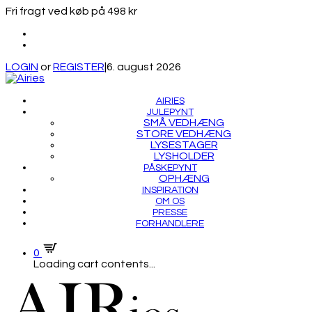
Fri fragt ved køb på 498 kr
LOGIN
or
REGISTER
|
6. august 2026
AIRIES
JULEPYNT
SMÅ VEDHÆNG
STORE VEDHÆNG
LYSESTAGER
LYSHOLDER
PÅSKEPYNT
OPHÆNG
INSPIRATION
OM OS
PRESSE
FORHANDLERE
0
Loading cart contents...